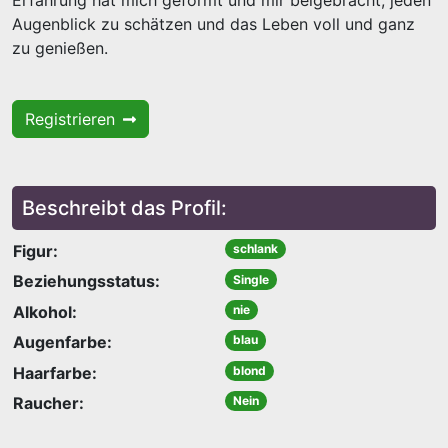
Erfahrung hat mich geformt und mir beigebracht, jeden
Augenblick zu schätzen und das Leben voll und ganz
zu genießen.
Registrieren
Beschreibt das Profil:
Figur:
schlank
Beziehungsstatus:
Single
Alkohol:
nie
Augenfarbe:
blau
Haarfarbe:
blond
Raucher:
Nein