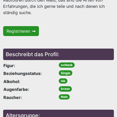
Radtouren durch den Wald, das sind die Arten von
Erfahrungen, die ich gerne teile und nach denen ich
ständig suche.
Registrieren
Beschreibt das Profil:
Figur:
schlank
Beziehungsstatus:
Single
Alkohol:
nie
Augenfarbe:
braun
Raucher:
Nein
Altersgruppe: