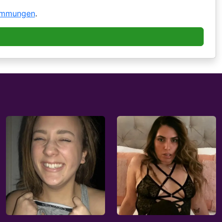
immungen
.