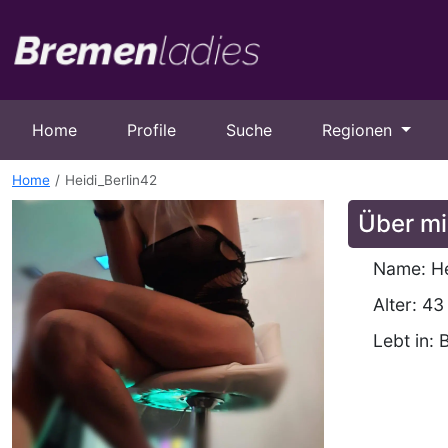
Home
Profile
Suche
Regionen
Home
Heidi_Berlin42
Über mi
Name: He
Alter: 43
Lebt in: B