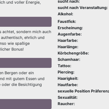
sucht nach:
ch und voller Energie,
sucht nach Veranstaltung:
Alkohol:
Faustfick:
Erscheinung:
s achtet, sondern mich auch
Augenfarbe:
 authentisch, ehrlich und
Haarfarbe:
enso wie spaßige
Haarlänge:
zlicher Bonus!
Körbchengröße:
Schamhaar:
Tattoo:
Piercing:
en Bergen oder ein
Haarigkeit:
end mit gutem Essen und
e oder die Besichtigung
Hautfarbe:
sexuelle Position Präferen
Sexualität:
Raucher: