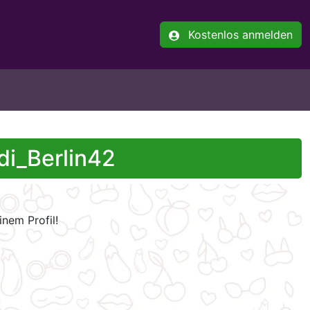
Kostenlos anmelden
di_Berlin42
nem Profil!