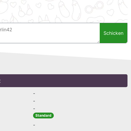
Schicken
:
-
-
-
Standard
-