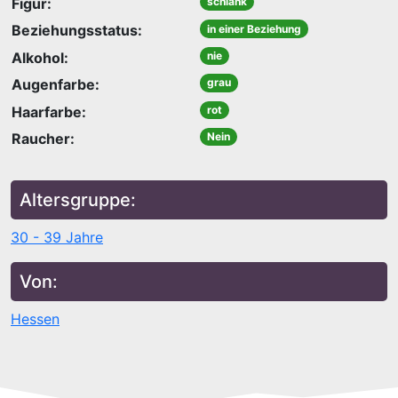
Figur:
schlank
Beziehungsstatus:
in einer Beziehung
Alkohol:
nie
Augenfarbe:
grau
Haarfarbe:
rot
Raucher:
Nein
Altersgruppe:
30 - 39 Jahre
Von:
Hessen