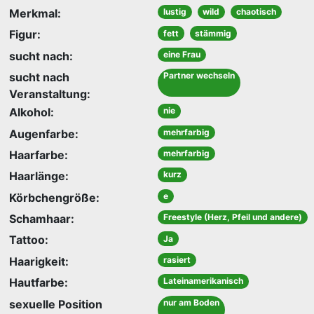
Merkmal:
lustig
wild
chaotisch
Figur:
fett
stämmig
sucht nach:
eine Frau
sucht nach
Partner wechseln
Veranstaltung:
Alkohol:
nie
Augenfarbe:
mehrfarbig
Haarfarbe:
mehrfarbig
Haarlänge:
kurz
Körbchengröße:
e
Schamhaar:
Freestyle (Herz, Pfeil und andere)
Tattoo:
Ja
Haarigkeit:
rasiert
Hautfarbe:
Lateinamerikanisch
sexuelle Position
nur am Boden