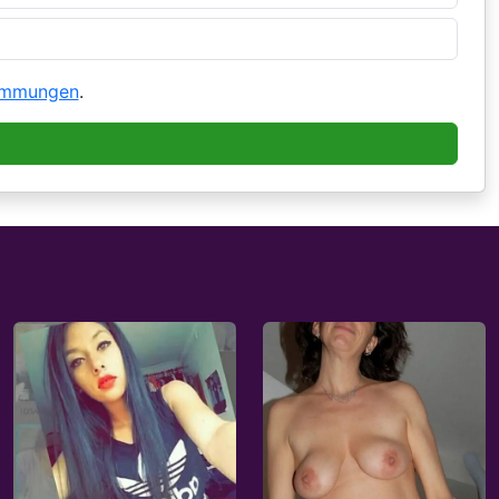
immungen
.