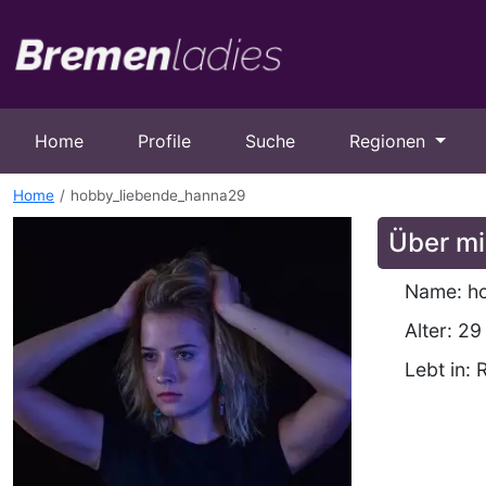
Home
Profile
Suche
Regionen
Home
hobby_liebende_hanna29
Über mi
Name: h
Alter: 29
Lebt in: 