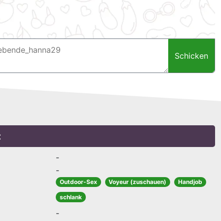
Schicken
:
-
-
Outdoor-Sex
Voyeur (zuschauen)
Handjob
schlank
-