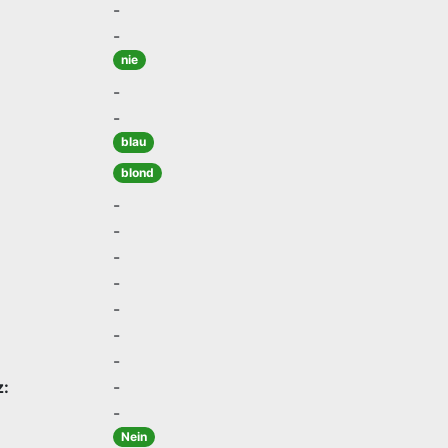
-
-
nie
-
-
blau
blond
-
-
-
-
-
-
-
z:
-
-
Nein