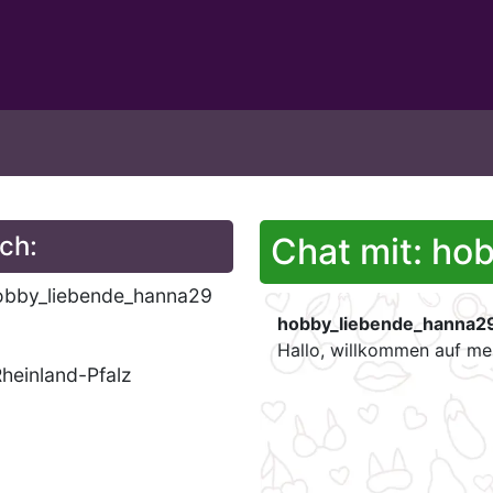
ch:
Chat mit: ho
obby_liebende_hanna29
hobby_liebende_hanna2
Hallo, willkommen auf mei
Rheinland-Pfalz