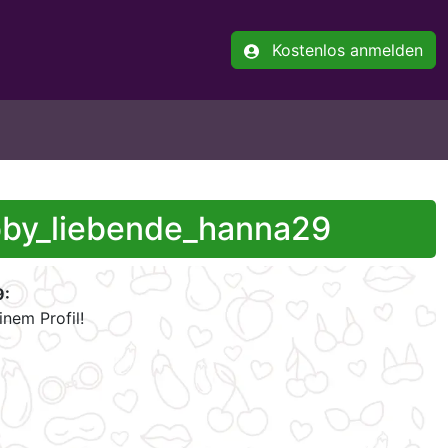
Kostenlos anmelden
bby_liebende_hanna29
9:
nem Profil!