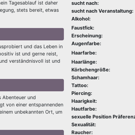
ein Tagesablauf ist daher
sucht nach:
egung, stets bereit, etwas
sucht nach Veranstaltung:
Alkohol:
Faustfick:
Erscheinung:
Augenfarbe:
usprobiert und das Leben in
Haarfarbe:
sitiv ist und gerne reist,
und verständnisvoll ist und
Haarlänge:
Körbchengröße:
Schamhaar:
Tattoo:
Piercing:
us Abenteuer und
Haarigkeit:
lgt von einer entspannenden
Hautfarbe:
einem unbekannten Ort, um
sexuelle Position Präferen
Sexualität:
Raucher: