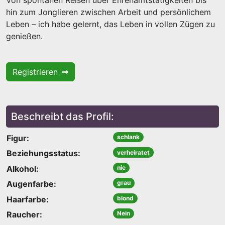
Von spontanen Reisen über Ehrenamtstätigkeiten bis
hin zum Jonglieren zwischen Arbeit und persönlichem
Leben – ich habe gelernt, das Leben in vollen Zügen zu
genießen.
Registrieren
Beschreibt das Profil:
Figur:
schlank
Beziehungsstatus:
verheiratet
Alkohol:
nie
Augenfarbe:
grau
Haarfarbe:
blond
Raucher:
Nein